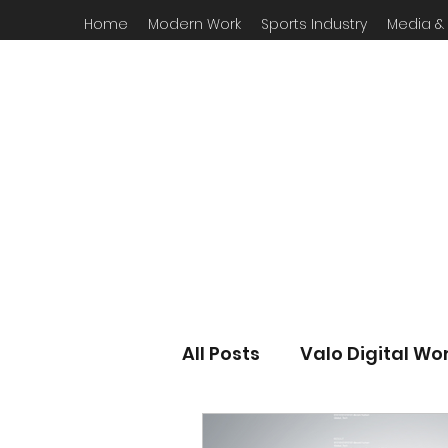
Home
Modern Work
Sports Industry
Media &
All Posts
Valo Digital Wo
Microsoft 365
Greek