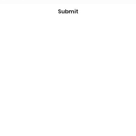
Submit
thanksforcontacting@conartia.com
General Commercial Registry (Γ.Ε.ΜΗ) Nr: 156752306000