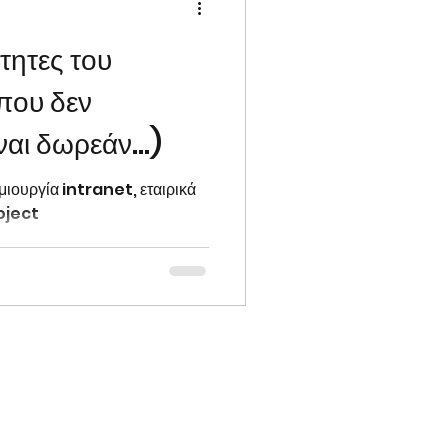
τητες του
ft Planner
που δεν
ναι δωρεάν...)
Microsoft Teams
ιουργία intranet, εταιρικά
roject