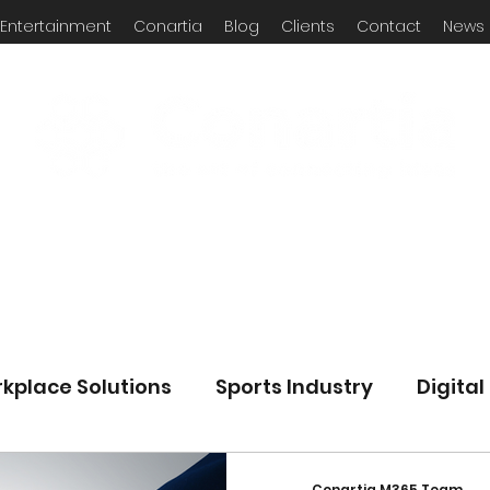
 Entertainment
Conartia
Blog
Clients
Contact
News
rkplace Solutions
Sports Industry
Digita
 Language Posts
Microsoft Teams
Micro
Conartia M365 Team