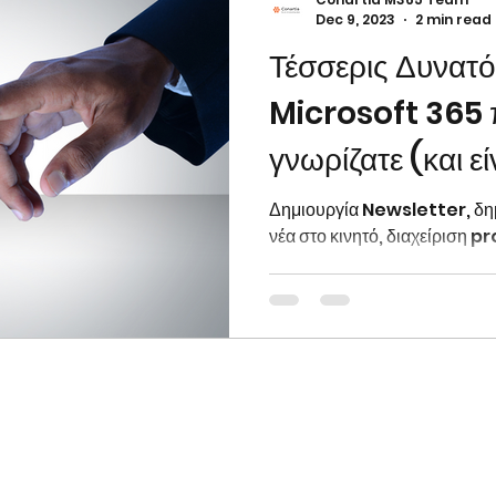
Dec 9, 2023
2 min read
Τέσσερις Δυνατό
icrosoft Sway
SharePoint Online
Microso
Microsoft 365 
γνωρίζατε (και εί
ections
Microsoft Viva
Teams Mobile
Δημιουργία Newsletter, δημ
νέα στο κινητό, διαχείριση p
AI