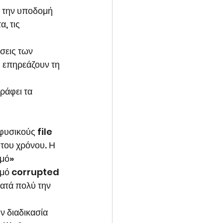
 την υποδομή 
, τις 
σεις των 
 επηρεάζουν τη 
ράφει τα 
φυσικούς file 
του χρόνου. Η 
μό» 
ισμό corrupted 
ατά πολύ την 
 διαδικασία 