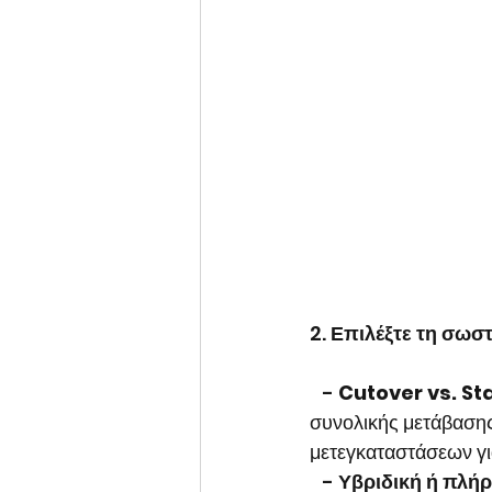
2. 
Επιλέξτε τη σωσ
   - 
Cutover vs. St
συνολικής μετάβασης
μετεγκαταστάσεων γι
   - 
Υβριδική ή πλήρ