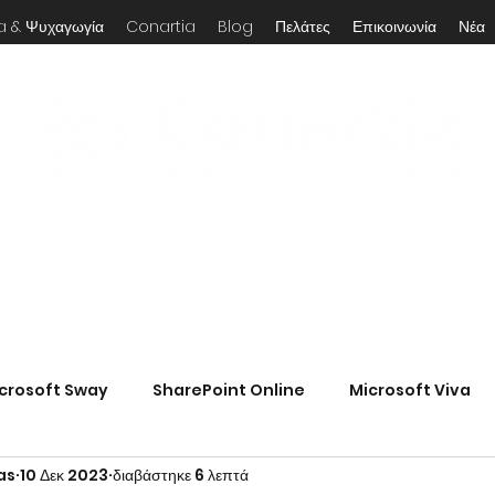
a & Ψυχαγωγία
Conartia
Blog
Πελάτες
Επικοινωνία
Νέα
crosoft Sway
SharePoint Online
Microsoft Viva
as
10 Δεκ 2023
διαβάστηκε 6 λεπτά
ner
Microsoft Outlook
Microsoft To Do
Busine