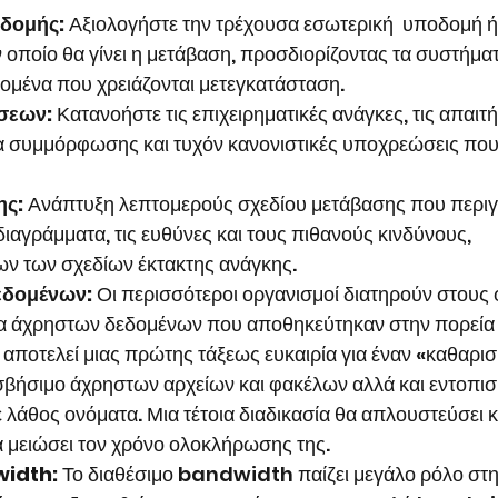
δομής:
 Αξιολογήστε την τρέχουσα εσωτερική  υποδομή ή
οποίο θα γίνει η μετάβαση, προσδιορίζοντας τα συστήματα
δομένα που χρειάζονται μετεγκατάσταση.
σεων:
 Κατανοήστε τις επιχειρηματικές ανάγκες, τις απαιτή
 συμμόρφωσης και τυχόν κανονιστικές υποχρεώσεις που
ης:
 Ανάπτυξη λεπτομερούς σχεδίου μετάβασης που περιγ
ιαγράμματα, τις ευθύνες και τους πιθανούς κινδύνους, 
ν των σχεδίων έκτακτης ανάγκης.
εδομένων:
 Οι περισσότεροι οργανισμοί διατηρούν στους 
α άχρηστων δεδομένων που αποθηκεύτηκαν στην πορεία 
αποτελεί μιας πρώτης τάξεως ευκαιρία για έναν «καθαρισ
σβήσιμο άχρηστων αρχείων και φακέλων αλλά και εντοπ
 λάθος ονόματα. Μια τέτοια διαδικασία θα απλουστεύσει κ
α μειώσει τον χρόνο ολοκλήρωσης της.
width:
 Το διαθέσιμο bandwidth παίζει μεγάλο ρόλο στην