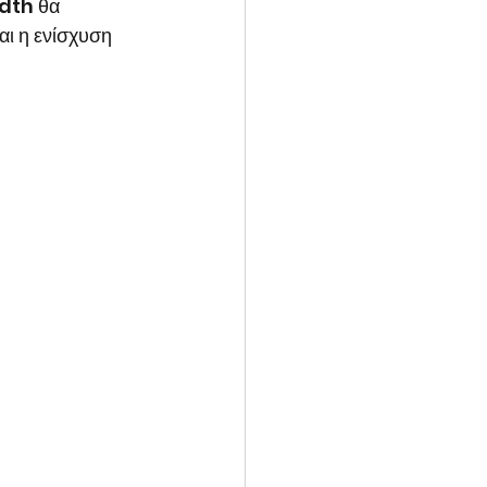
dth θα 
αι η ενίσχυση 