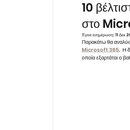
10 βέλτισ
στο Micr
Dynamics 365 Sales
ΑΙ
Έγινε ενημέρωση:
11 Δεκ 
Παρακάτω θα αναλύσο
Microsoft 365
.  Η
οποία εξαρτάται ο β