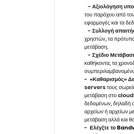
   - 
Αξιολόγηση υπο
του παρόχου από τον 
εφαρμογές και τα δε
   - 
Συλλογή απαιτή
χρηστών, τα πρότυπα
μετάβαση.
   - 
Σχέδιο Μετάβασ
καθήκοντα, τα χρονοδ
συμπεριλαμβανομένω
- 
 «Καθαρισμός» Δ
servers τους σωρεί
μετάβαση στο cloud 
δεδομένων, δηλαδή 
αρχείων ή αρχείων με
μετάβαση αλλά και θ
- 
 Ελέγξτε το Band