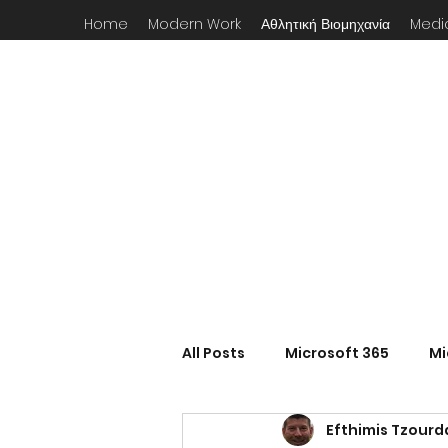
Home
Modern Work
Αθλητική Βιομηχανία
Medi
All Posts
Microsoft 365
Mi
Efthimis Tzourd
Intranets
Microsoft Plan