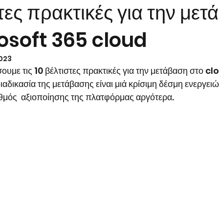
τες πρακτικές για την με
osoft 365 cloud
Microsoft 365 Copilot
Ψηφιακός Μετασχηματισμός
2023
υμε τις 10 βέλτιστες πρακτικές για την μετάβαση στο cl
 διαδικασία της μετάβασης είναι μιά κρίσιμη δέσμη ενεργει
αθμός  αξιοποίησης της πλατφόρμας αργότερα.