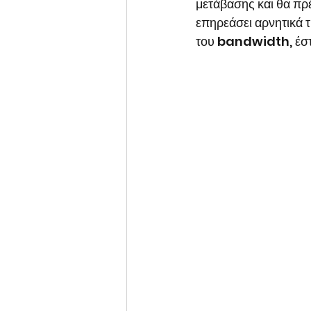
μετάβασης και θα πρ
επηρεάσει αρνητικά τ
του bandwidth, έστω