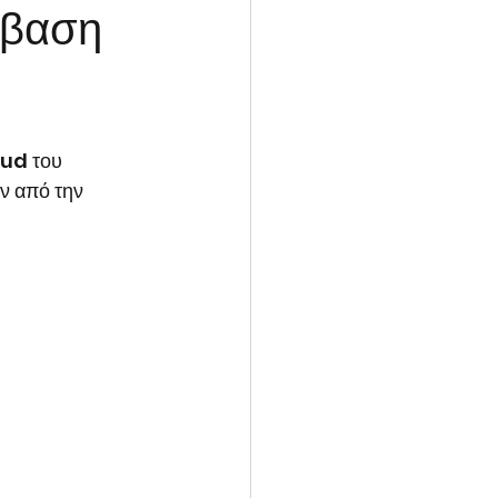
τάβαση
oud του 
ών από την 