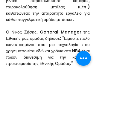
βίντεο, παρακολούθηση κάμερας, 
παρακολούθηση μπάλας κ.λπ.) 
καθιστώντας την απαραίτητο εργαλείο για 
κάθε επαγγελματική ομάδα μπάσκετ.
Ο Νίκος Ζήσης, General Manager της 
Εθνικής μας ομάδας δήλωσε: “Είμαστε πολύ 
ικανοποιημένοι που μια τεχνολογία που 
χρησιμοποιείται εδώ και χρόνια στο NBA είναι 
πλέον διαθέσιμη για την καλύτερη 
προετοιμασία της Εθνικής Ομάδας.”
O CEO της 
Conartia
 Ευθύμης Τζούρδας 
δήλωσε: “Είμαστε ενθουσιασμένοι που θα 
συμβάλουμε στην αρτιότερη προετοιμασία 
της Εθνικής ομάδας για όλα τα μεγάλα 
τουρνουά που έρχονται  και πιστεύουμε ότι 
θα φανούμε αντάξιοι της εμπιστοσύνης της 
Ομοσπονδίας. Η ανάλυση  των δεδομένων 
και η μετάφραση τους σε χρήσιμα 
συμπεράσματα δίνει την δυνατότητα άμεσης 
προσαρμογής των συνεχόμενων 