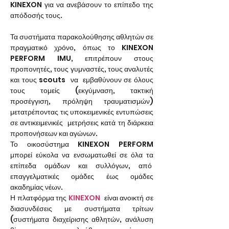
KINEXON για να ανεβάσουν το επίπεδο της 
απόδοσής τους.
Τα συστήματα παρακολούθησης αθλητών σε 
πραγματικό χρόνο, όπως το KINEXON 
PERFORM IMU, επιτρέπουν στους 
προπονητές, τους γυμναστές, τους αναλυτές 
και τους scouts  να  εμβαθύνουν σε όλους 
τους τομείς (εκγύμναση, τακτική 
προσέγγιση, πρόληψη τραυματισμών) 
μετατρέποντας τις υποκειμενικές εντυπώσεις 
σε αντικειμενικές  μετρήσεις κατά τη διάρκεια 
προπονήσεων και αγώνων.
Το οικοσύστημα KINEXON PERFORM 
μπορεί εύκολα να ενσωματωθεί σε όλα τα 
επίπεδα ομάδων και συλλόγων, από  
επαγγελματικές ομάδες έως ομάδες 
ακαδημίας νέων.
Η πλατφόρμα της 
KINEXON
  είναι ανοικτή σε 
διασυνδέσεις με συστήματα τρίτων 
(συστήματα διαχείρισης αθλητών, ανάλυση 